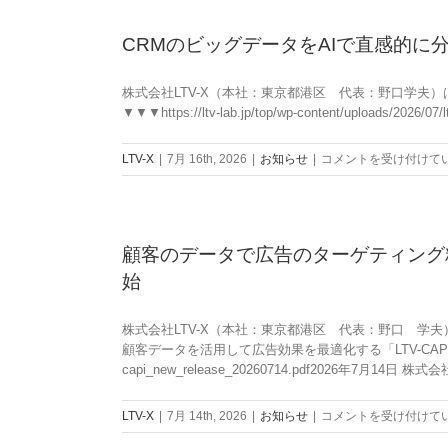
提
ス
業
促
供
連
の
す
CRMのビッグデータをAIで直感的に分
を
携
お
施
開
機
知
策
始
能
ら
株式会社LTV-X（本社：東京都港区 代表：野口学夫）
＆
は
を
せ
▼▼▼https://ltv-lab.jp/top/wp-content/uploads/2026
定
新
は
期
搭
通
CRM
LTV-X
|
7月 16th, 2026
|
お知らせ
|
コメントを受け付けて
載
販
の
は
の
ビ
攻
ッ
略
グ
顧客のデータで広告のターゲティング精度
方
デ
始
法
ー
～
タ
化
を
株式会社LTV-X（本社：東京都港区 代表：野口 学夫）
粧
AI
顧客データを活用して広告効果を最適化する「LTV-CAPI」機能の提供を開
品・
で
capi_new_release_20260714.pdf2026年7月14日 株式会
飲
直
料
感
顧
LTV-X
|
7月 14th, 2026
|
お知らせ
|
コメントを受け付けて
系・
的
客
サ
に