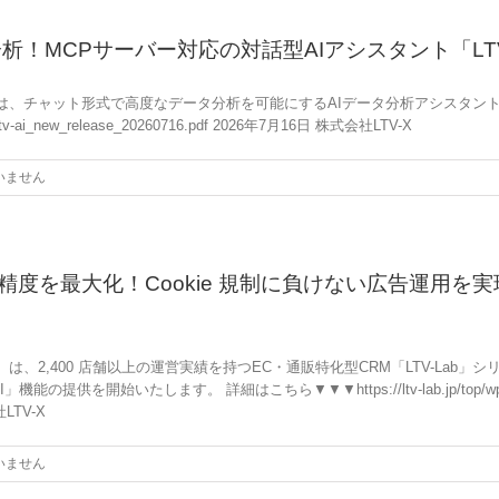
析！MCPサーバー対応の対話型AIアシスタント「LTV
は、チャット形式で高度なデータ分析を可能にするAIデータ分析アシスタント「
/07/ltv-ai_new_release_20260716.pdf 2026年7月16日 株式会社LTV-X
いません
を最大化！Cookie 規制に負けない広告運用を実現
は、2,400 店舗以上の運営実績を持つEC・通販特化型CRM「LTV-Lab
始いたします。 詳細はこちら▼▼▼https://ltv-lab.jp/top/wp-content/
社LTV-X
いません