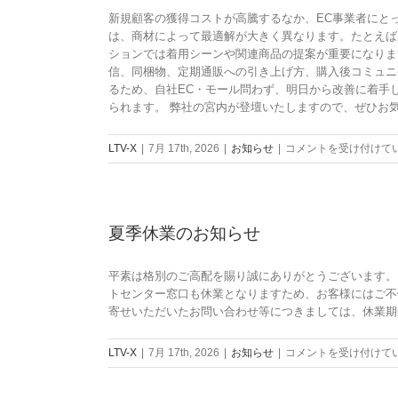
ア
CRM「LTV-
「LTV-
の
新規顧客の獲得コストが高騰するなか、EC事業者にと
プ
Lab」、
MailFunPush」
マ
は、商材によって最適解が大きく異なります。たとえば
ロ
「LTV-
提
ル
ションでは着用シーンや関連商品の提案が重要になります
ー
ラ
供
チ
信、同梱物、定期通販への引き上げ方、購入後コミュニ
チ
イ
開
チ
るため、自社EC・モール問わず、明日から改善に着手
の
ン」
始
ャ
られます。 弊社の宮内が登壇いたしますので、ぜひお気軽にご参加くださ
成
機
は
ネ
果
能
ル
7/31
LTV-X
|
7月 17th, 2026
|
お知らせ
|
コメントを受け付けて
を
を
活
セ
最
ア
用
ミ
大
ッ
を
ナ
化
プ
実
ー：
す
デ
夏季休業のお知らせ
現
【商
る
ー
化！
材
「LTV-
ト！
は
別
SMS
LINE
平素は格別のご高配を賜り誠にありがとうございます。 
に
リ
オ
トセンター窓口も休業となりますため、お客様にはご不
解
ッ
ー
寄せいただいたお問い合わせ等につきましては、休業期間明
説】“2
チ」
デ
回
機
ィ
夏
LTV-X
|
7月 17th, 2026
|
お知らせ
|
コメントを受け付けて
目
能
エ
季
購
の
ン
休
入”を