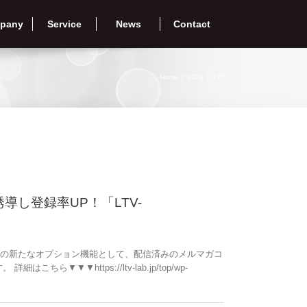
pany
Service
News
Contact
Home
/
2026
/
7月
し登録率UP！「LTV-
」シリーズの新たなオプション機能として、配信済みのメルマガコ
▼▼https://ltv-lab.jp/top/wp-