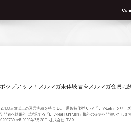
Com
ポップアップ！メルマガ未体験者をメルマガ会員に誘導
は、2,400店舗以上の運営実績を持つ EC・通販特化型 CRM「LTV-Lab
的に訴求する「LTV-MailFunPush」機能の提供を開始いたします。 詳細はこちら▼
ease_20260730.pdf 2026年7月30日 株式会社LTV-X