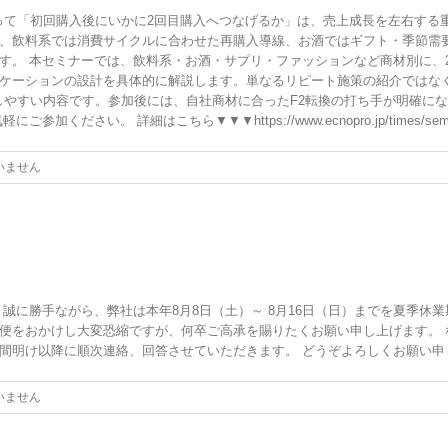
って「初回購入後にいかに2回目購入へつなげるか」は、売上成長を左右する
、飲料系では消費サイクルに合わせた再購入導線、お酒ではギフト・季節需
。 本セミナーでは、飲料系・お酒・サプリ・ファッションなど商材別に、2回
ケーションの設計を具体的に解説します。単なるリピート施策の紹介ではな
しやすい内容です。参加後には、自社商材に合ったF2転換の打ち手が明確に
い。 詳細はこちら▼▼▼https://www.ecnopro.jp/times/seminar
いません
誠に勝手ながら、弊社は本年8月8日（土）～ 8月16日（日）までを夏季休
便をおかけし大変恐縮ですが、何卒ご高承を賜りたくお願い申し上げます。 
け以降に順次連絡、回答させていただきます。 どうぞよろしくお願い申し上げます
いません