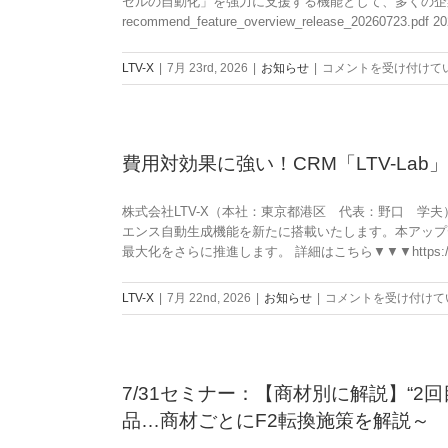
メ
セルの自動化」を強力に支援する機能として、多くの企業様に導入いただい
で、
ル
recommend_feature_overview_release_20260723.p
よ
マ
り
ガ
費
LTV-X
|
7月 23rd, 2026
|
お知らせ
|
コメントを受け付けて
リ
未
用
ッ
体
対
チ
験
効
に
者
果
ア
費用対効果に強い！CRM「LTV-La
を
に
ピ
メ
強
ー
ル
い！
株式会社LTV-X（本社：東京都港区 代表：野口 学夫）
ル！
マ
CRM「LTV-
エンス自動生成機能を新たに搭載いたします。本アップ
CRM
ガ
Lab」
最大化をさらに推進します。 詳細はこちら▼▼▼https://ltv-lab.jp/t
連
会
人
動
員
気
と
費
LTV-X
|
7月 22nd, 2026
|
お知らせ
|
コメントを受け付けて
に
機
画
用
誘
能
像
対
導
「LTV
送
効
し
レ
信
果
登
コ
7/31セミナー：【商材別に解説】“
で、
に
録
メ
品…商材ごとにF2転換施策を解説～
顧
強
率
ン
客
い！
UP！
ド」