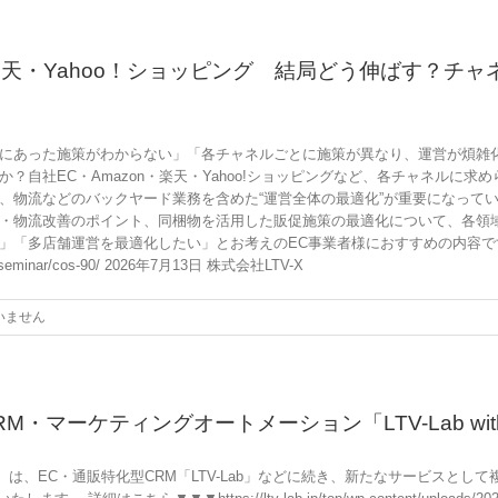
n・楽天・Yahoo！ショッピング 結局どう伸ばす？
にあった施策がわからない」「各チャネルごとに施策が異なり、運営が煩雑
？自社EC・Amazon・楽天・Yahoo!ショッピングなど、各チャネルに
、物流などのバックヤード業務を含めた“運営全体の最適化”が重要になって
・物流改善のポイント、同梱物を活用した販促施策の最適化について、各領
」「多店舗運営を最適化したい」とお考えのEC事業者様におすすめの内容で
inar/cos-90/ 2026年7月13日 株式会社LTV-X
いません
マーケティングオートメーション「LTV-Lab wit
）は、EC・通販特化型CRM「LTV-Lab」などに続き、新たなサービスとし