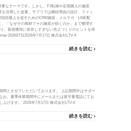
重要なテーマです。しかし、F2転換や定期購入の施策
要を活用した提案、サプリでは継続理由の設計、ファッ
目購入を促すためのCRM施策、メルマガ・LINE配
く、「なぜその商材でその施策が効くのか」まで整理す
なり、新規獲得に依存しすぎない売上づくりのヒントを得
-202607312026年7月17日 株式会社LTV-X
続きを読む
業期間とさせていただいております。 上記期間中はサポー
なお、夏季休業期間中にメールまたは留守番電話にてお
。 2026年7月17日 株式会社LTV-X
続きを読む