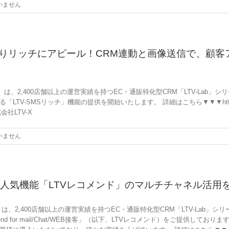
いません
、よりリッチにアピール！CRM連動と画像送信で、顧客
）は、2,400店舗以上の運営実績を持つEC・通販特化型CRM「LTV-Lab
ッチ」機能の提供を開始いたします。 詳細はこちら▼▼▼https://ltv-lab.jp/top
株式会社LTV-X
いません
b」人気機能「LTVレコメンド」のマルチチャネル活用
）は、2,400店舗以上の運営実績を持つEC・通販特化型CRM「LTV-Lab
nd for mail/Chat/WEB接客」（以下、LTVレコメンド）をご提供し