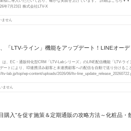
ており、確かな実績を上げています。 詳細はこちら▼▼▼https://ltv-lab.jp/to
df 2026年7月23日 株式会社LTV-X
いません
b」、「LTV-ライン」機能をアップデート！LINEオ
は、EC・通販特化型CRM「LTV-Labシリーズ」のLINE配信機能「LTV-
デートにより、ID連携済み顧客と未連携顧客への配信を自動で送り分けるこ
op/wp-content/uploads/2026/06/ltv-line_update_release_202607
いません
2回目購入”を促す施策＆定期通販の攻略方法～化粧品