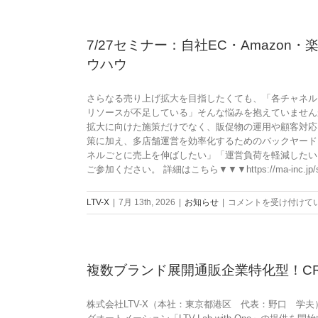
の
プ
分
デ
リ・
析！
ー
フ
MCP
7/27セミナー：自社EC・Amazo
タ
ァ
サ
ウハウ
で
ッ
ー
広
シ
バ
告
ョ
ー
さらなる売り上げ拡大を目指したくても、「各チャネル
の
ン・
対
リソースが不足している」そんな悩みを抱えていませんか
タ
日
応
拡大に向けた施策だけでなく、販促物の運用や顧客対応
ー
用
の
策に加え、多店舗運営を効率化するためのバックヤード
ゲ
品…
対
ネルごとに売上を伸ばしたい」「運営負荷を軽減したい
テ
商
話
ご参加ください。 詳細はこちら▼▼▼https://ma-inc.jp/sem
ィ
材
型
ン
ご
AI
7/27
LTV-X
|
7月 13th, 2026
|
お知らせ
|
コメントを受け付けて
グ
と
ア
セ
精
に
シ
ミ
度
F2
ス
ナ
を
転
タ
ー：
最
換
ン
複数ブランド展開通販企業特化型！CRM・
自
大
施
ト
社
化！
策
「LTV-
EC・
Cookie
株式会社LTV-X（本社：東京都港区 代表：野口 学夫
を
AI」
Amazon・
規