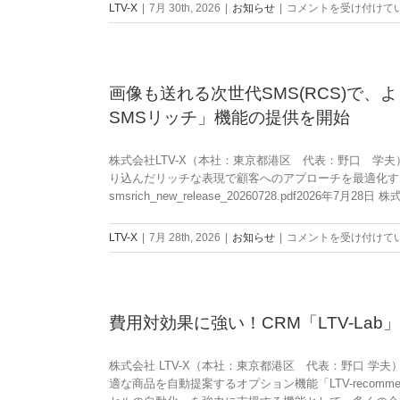
作
LTV-X
|
7月 30th, 2026
|
お知らせ
|
コメントを受け付けて
成
し
た
メ
画像も送れる次世代SMS(RCS)で
ル
SMSリッチ」機能の提供を開始
マ
ガ
を
株式会社LTV-X（本社：東京都港区 代表：野口 学夫
Web
り込んだリッチな表現で顧客へのアプローチを最適化する「LTV-SMSリ
サ
smsrich_new_release_20260728.pdf2026年7月28日 
イ
ト
画
LTV-X
|
7月 28th, 2026
|
お知らせ
|
コメントを受け付けて
に
像
自
も
動
送
ポ
れ
ッ
費用対効果に強い！CRM「LTV-La
る
プ
次
ア
世
ッ
株式会社 LTV-X（本社：東京都港区 代表：野口 学夫
代
プ！
適な商品を自動提案するオプション機能「LTV-recomme
SMS(RCS)