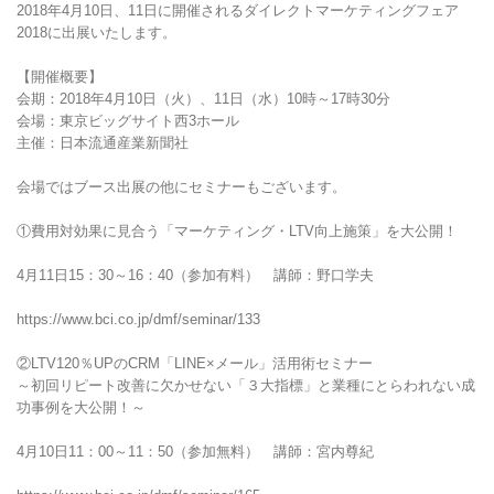
2018年4月10日、11日に開催されるダイレクトマーケティングフェア
2018に出展いたします。
【開催概要】
会期：2018年4月10日（火）、11日（水）10時～17時30分
会場：東京ビッグサイト西3ホール
主催：日本流通産業新聞社
会場ではブース出展の他にセミナーもございます。
①費用対効果に見合う「マーケティング・LTV向上施策」を大公開！
4月11日15：30～16：40（参加有料） 講師：野口学夫
https://www.bci.co.jp/dmf/seminar/133
②LTV120％UPのCRM「LINE×メール」活用術セミナー
～初回リピート改善に欠かせない「３大指標」と業種にとらわれない成
功事例を大公開！～
4月10日11：00～11：50（参加無料） 講師：宮内尊紀