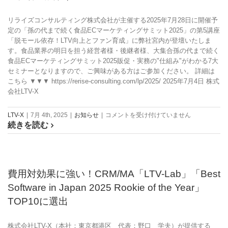
プ
ミ
道
ナ
リライズコンサルティング株式会社が主催する2025年7月28日に開催予
場
ー
定の「孫の代まで続く食品ECマーケティングサミット2025」の第5講座
for
は
「脱モール依存！LTV向上とファン育成」に弊社宮内が登壇いたしま
futureshop
す。食品業界の明日を担う経営者様・後継者様、大集合孫の代まで続く
「業
食品ECマーケティングサミット2025販促・実務の"仕組み"がわかる7大
種・
セミナーとなりますので、ご興味がある方はご参加ください。 詳細は
ビ
こちら ▼▼▼ https://rerise-consulting.com/lp/2025/ 2025年7月4日 株式
ジ
会社LTV-X
ネ
ス
モ
7/28
LTV-X
|
7月 4th, 2025
|
お知らせ
|
コメントを受け付けていません
デ
続きを読む
登
ル
壇：
別
孫
CRM
の
戦
代
費用対効果に強い！CRM/MA「LTV-Lab」「Best
略」
ま
は
Software in Japan 2025 Rookie of the Year」
で
続
TOP10に選出
く
食
株式会社LTV-X（本社：東京都港区 代表：野口 学夫）が提供する
品