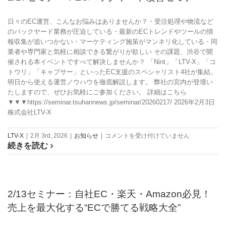
日々のEC運営、こんなお悩みはありませんか？・受注処理や物流など
のバックヤード業務が圧迫している・最新のECトレンドやツールの情
報収集が追いつかない・マーケティング施策がマンネリ化している・同
業者や専門家と気軽に相談できる繋がりが欲しい その課題、渋谷で開
催される本イベントですべて解決しませんか？ 「Nint」「LTV-X」「コ
トウリ」「キャプサー」といったEC支援のスペシャリスト4社が集結。
明日から使える運営ノウハウを徹底解説します。 弊社の宮内が登壇い
たしますので、ぜひお気軽にご参加ください。 詳細はこちら
▼▼▼https://seminar.tsuhannews.jp/seminar/20260217/ 2026年2月3日
株式会社LTV-X
2/17
LTV-X
|
2月 3rd, 2026
|
お知らせ
|
コメントを受け付けていません
続きを読む
セ
ミ
ナ
ー：
EC
2/13セミナー：自社EC・楽天・Amazon必見！
バ
売上を最大化する“ECで勝てる戦略大全”
ッ
ク