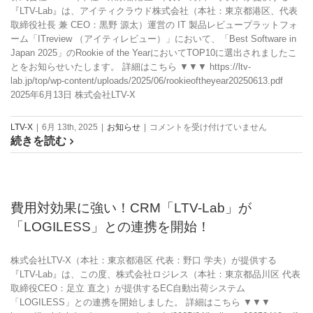
『LTV-Lab』は、アイティクラウド株式会社（本社：東京都港区、代表
EC
取締役社長 兼 CEO：黒野 源太）運営の IT 製品レビュープラットフォ
マ
ーム「ITreview （アイティレビュー）」において、「Best Software in
ー
Japan 2025」のRookie of the YearにおいてTOP10に選出されましたこ
ケ
とをお知らせいたします。 詳細はこちら ▼▼▼ https://ltv-
テ
lab.jp/top/wp-content/uploads/2025/06/rookieoftheyear20250613.pdf
ィ
2025年6月13日 株式会社LTV-X
ン
グ
サ
費
LTV-X
|
6月 13th, 2025
|
お知らせ
|
コメントを受け付けていません
ミ
続きを読む
用
ッ
対
ト
効
2025（主
果
催：
に
費用対効果に強い！CRM「LTV-Lab」が
リ
強
ラ
「LOGILESS」との連携を開始！
い！
イ
CRM/MA「LTV-
ズ
Lab」
株式会社LTV-X（本社：東京都港区 代表：野口 学夫）が提供する
コ
「Best
『LTV-Lab』は、この度、株式会社ロジレス（本社：東京都品川区 代表
ン
Software
取締役CEO：足立 直之）が提供するEC自動出荷システム
サ
in
「LOGILESS」との連携を開始しました。 詳細はこちら ▼▼▼
ル
Japan