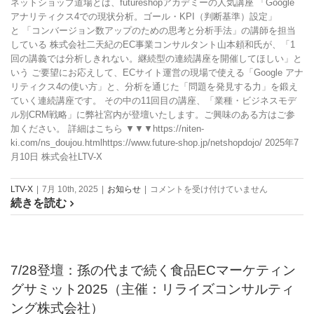
ネットショップ道場とは、futureshopアカデミーの人気講座 「Google
安
アナリティクス4での現状分析。ゴール・KPI（判断基準）設定」
定
と 「コンバージョン数アップのための思考と分析手法」の講師を担当
成
している 株式会社二天紀のEC事業コンサルタント山本頼和氏が、「1
長
回の講義では分析しきれない。継続型の連続講座を開催してほしい」と
施
いう ご要望にお応えして、ECサイト運営の現場で使える「Google アナ
策”×“売
リティクス4の使い方」と、分析を通じた「問題を発見する力」を鍛え
上
ていく連続講座です。 その中の11回目の講座、「業種・ビジネスモデ
直
ル別CRM戦略」に弊社宮内が登壇いたします。ご興味のある方はご参
結
加ください。 詳細はこちら ▼▼▼https://niten-
の
ki.com/ns_doujou.htmlhttps://www.future-shop.jp/netshopdojo/ 2025年7
鉄
月10日 株式会社LTV-X
板
施
8/20
LTV-X
|
7月 10th, 2025
|
お知らせ
|
コメントを受け付けていません
策
続きを読む
登
TOP7”
壇：
よ
ネ
く
ッ
ば
ト
り
7/28登壇：孫の代まで続く食品ECマーケティン
シ
公
グサミット2025（主催：リライズコンサルティ
ョ
開
ッ
セ
ング株式会社）