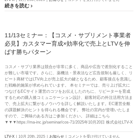
略
続きを読む
セ
大
ミ
全”
ナ
は
ー：
自
11/13セミナー：【コスメ・サプリメント事業者
社
必見】カスタマー育成×効率化で売上とLTVを伸
EC
を
ばす勝ちパターン
1
日
コスメ・サプリ業界は競合が非常に多く、商品や広告で差別化すること
で
が難しい市場です。さらに、薬機法・景表法など広告規制も厳しく、リ
網
ピート商材ではLTV向上が売上拡大の鍵となるため、顧客接点を意識し
羅！
た戦略的施策が求められています。 本セミナーでは、売り上げ拡大に
集
つなげるECサイト運営のコツをお伝えしたのちに、リピーターを育成
客
するための購入後コミュニケーション設計、顧客対応の外注活用方法ま
か
で、売上拡大に繋がるノウハウを詳しく解説いたします。EC運営全般
ら
の課題解決のヒントを得られる機会です。 弊社の宮内が登壇いたしま
顧
すので、ご興味のある方はご参加ください。 詳細はこちら
客
▼▼▼https://ma-inc.jp/seminar/cos-71/2025年10月20日 株式会社LTV-X
育
成
ま
11/13
LTV-X
|
10月 20th, 2025
|
お知らせ
|
コメントを受け付けていません