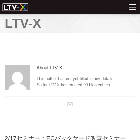
LTV-X
About
LTV-X
This author has not yet filled in any details.
So far LTV-X has created 99 blog entries.
2/17セミナー：ECバックヤード改善セミナー