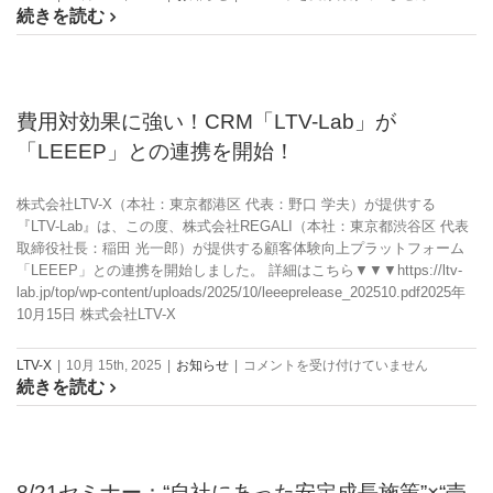
で
続きを読む
セ
学
ミ
ぶ
ナ
成
ー：
功
【コ
費用対効果に強い！CRM「LTV-Lab」が
ス
ス
テ
「LEEEP」との連携を開始！
メ・
ッ
サ
プ
プ
株式会社LTV-X（本社：東京都港区 代表：野口 学夫）が提供する
は
リ
『LTV-Lab』は、この度、株式会社REGALI（本社：東京都渋谷区 代表
メ
取締役社長：稲田 光一郎）が提供する顧客体験向上プラットフォーム
ン
「LEEEP」との連携を開始しました。 詳細はこちら▼▼▼https://ltv-
ト
lab.jp/top/wp-content/uploads/2025/10/leeeprelease_202510.pdf2025年
事
10月15日 株式会社LTV-X
業
者
費
LTV-X
|
10月 15th, 2025
|
お知らせ
|
コメントを受け付けていません
必
続きを読む
用
見】
対
カ
効
ス
果
タ
に
マ
8/21セミナー：“自社にあった安定成長施策”×“売