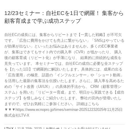
ー：
自
12/23セミナー：自社ECを1日で網羅！ 集客から
社
顧客育成まで学ぶ成功ステップ
EC・
楽
天・
自社ECの成長には、集客からリピートまで【一貫した戦略】が不可欠
Amazon
です。「広告に費用をかけても売上に繋がらない」「SNSはやっている
必
が効果が出ない」といったお悩みはありませんか。多くのEC事業者
見！
が、集客はできてもサイト内での購入率（CVR）が低かったり、 購入
売
後の顧客育成（リピート化）が手薄になり、 結果的に持続的な成長を
上
見失っています。 本セミナーでは、自社ECの成功に必要な全ステップ
を
を【たった1日】で網羅的に解説いたします。具体的には、成果の出る
最
「広告運用」の極意、話題の「インフルエンサー」や「ショート動画」
大
を活用した最新の集客法を伝授いたします。さらに、購入率を高めるた
化
めの「サイト改善（UI/UX）」の具体的手法から、 CRM（顧客管理シ
す
ステム）を用いた「リピーター育成」まで、明日から実践できる【成功
る“EC
ステップ】を惜しみなくご紹介いたします。 弊社の宮内が登壇いたし
で
ますので、ぜひお気軽にご参加ください。 詳細はこちら
勝
▼▼▼https://www.ecnopro.jp/times/seminar-202512232025年11月25日
て
株式会社LTV-X
る
戦
12/23
LTV-X
|
11月 25th, 2025
|
お知らせ
|
コメントを受け付けていません