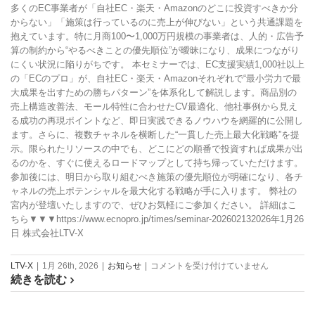
ヤ
多くのEC事業者が「自社EC・楽天・Amazonのどこに投資すべきか分
ー
からない」「施策は行っているのに売上が伸びない」という共通課題を
ド
抱えています。特に月商100〜1,000万円規模の事業者は、人的・広告予
改
算の制約から“やるべきことの優先順位”が曖昧になり、成果につながり
善
にくい状況に陥りがちです。 本セミナーでは、EC支援実績1,000社以上
セ
の「ECのプロ」が、自社EC・楽天・Amazonそれぞれで“最小労力で最
ミ
大成果を出すための勝ちパターン”を体系化して解説します。商品別の
ナ
売上構造改善法、モール特性に合わせたCV最適化、他社事例から見え
ー
る成功の再現ポイントなど、即日実践できるノウハウを網羅的に公開し
は
ます。さらに、複数チャネルを横断した“一貫した売上最大化戦略”を提
示。限られたリソースの中でも、どこにどの順番で投資すれば成果が出
るのかを、すぐに使えるロードマップとして持ち帰っていただけます。
参加後には、明日から取り組むべき施策の優先順位が明確になり、各チ
ャネルの売上ポテンシャルを最大化する戦略が手に入ります。 弊社の
宮内が登壇いたしますので、ぜひお気軽にご参加ください。 詳細はこ
ちら▼▼▼https://www.ecnopro.jp/times/seminar-202602132026年1月26
日 株式会社LTV-X
2/13
LTV-X
|
1月 26th, 2026
|
お知らせ
|
コメントを受け付けていません
続きを読む
セ
ミ
ナ