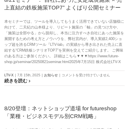
強
ー
上直結の鉄板施策TOP7” よくばり公開セミナー
い！
育
CRM「LTV-
成
Lab」
×
本セミナーでは、ツールを導入してもうまく活用できていない店舗様に
が
効
向けて、二天紀の山本様より、リピート施策の「軸」の見つけ方や、
「LEEEP」
率
「施策は全部やる」から脱却し、本当に注力すべき自社にあった施策を
と
化
展開するための考え方とノウハウを、弊社宮内が、導入実績2,400ショ
の
で
ップ超を誇るCRMツール『LTV-lab』の実績から導き出された売上に直
連
売
結する“CRM鉄板シナリオTOP7”を実例を交えてご紹介します。 ご興味
携
上
のある方はご参加ください。 詳細はこちら▼▼▼https://www.future-
を
と
shop.jp/seminar/20250821seminar.html2025年7月15日 株式会社LTV-X
開
LTV
始！
を
8/21
LTV-X
|
7月 15th, 2025
|
お知らせ
|
コメントを受け付けていません
は
伸
続きを読む
セ
ば
ミ
す
ナ
勝
ー：“自
ち
社
パ
8/20登壇：ネットショップ道場 for futureshop
に
タ
「業種・ビジネスモデル別CRM戦略」
あ
ー
っ
ン
た
は