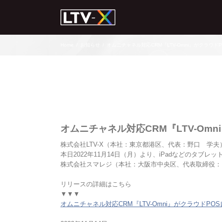
Home
/
お知らせ
/
オムニチャネル対応CRM『LTV-Omni』がクラウ
オムニチャネル対応CRM『LTV-Om
株式会社LTV-X（本社：東京都港区、代表：野口 学夫）
本日2022年11月14日（月）より、iPadなどのタブ
株式会社スマレジ（本社：大阪市中央区、代表取締役：
リリースの詳細はこちら
▼▼▼
オムニチャネル対応CRM『LTV-Omni』がクラウドP