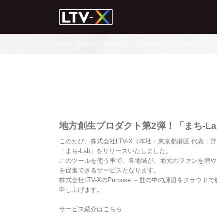
Home
/
お知らせ
/
地方創生プロダクト第2弾！「まち-Lab」リリース
地方創生プロダクト第2弾！「まち-L
このたび、株式会社LTV-X（本社：東京都港区 代表
「まち-Lab」をリリースいたしました。
このツールを使う事で、各地域が、地元のファンを増や
を促進できるサービスとなります。
株式会社LTV-XのPurpose －世の中の課題をクラ
申し上げます。
サービス紹介はこちら